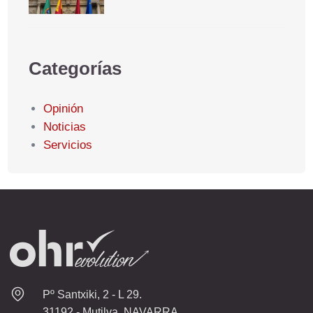
Categorías
Opinión
Noticias
Servicios
Pº Santxiki, 2 - L 29.
31192 - Mutilva, NAVARRA