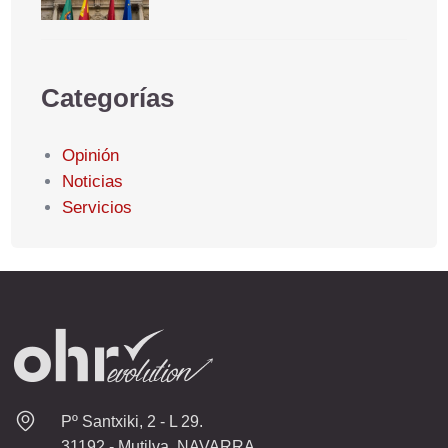
Categorías
Opinión
Noticias
Servicios
Pº Santxiki, 2 - L 29.
31192 - Mutilva, NAVARRA